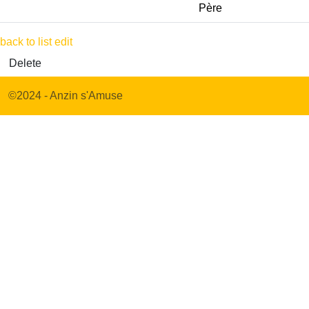
Père
back to list
edit
Delete
©2024 - Anzin s'Amuse