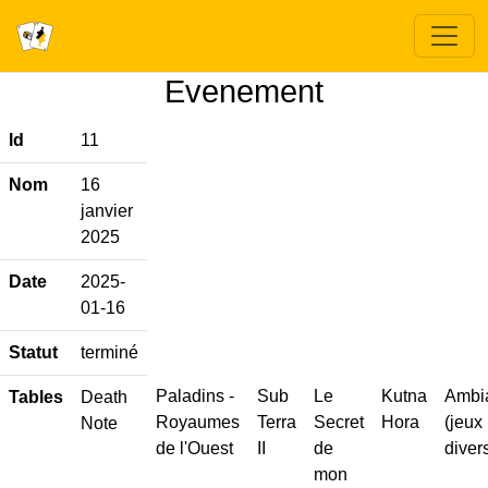
Evenement
Id
11
Nom
16
janvier
2025
Date
2025-
01-16
Statut
terminé
Paladins -
Sub
Le
Kutna
Ambi
Tables
Death
Royaumes
Terra
Secret
Hora
(jeux
Note
de l'Ouest
II
de
diver
mon