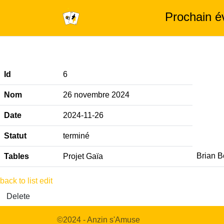
Prochain 
Id
6
Nom
26 novembre 2024
Date
2024-11-26
Statut
terminé
Brian B
Tables
Projet Gaïa
back to list
edit
Delete
©2024 - Anzin s'Amuse