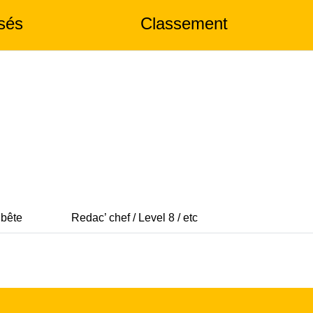
sés
Classement
 bête
Redac’ chef / Level 8 / etc